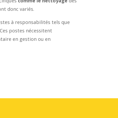
cifiques
comme le nettoyage
des
ont donc variés.
tes à responsabilités tels que
 Ces postes nécessitent
taire en gestion ou en