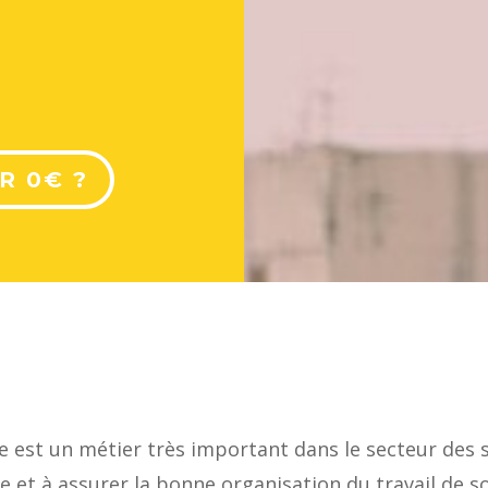
E
R 0€ ?
 est un métier très important dans le secteur des se
e et à assurer la bonne organisation du travail de so