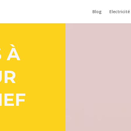
Blog
Electricité
 À
UR
HEF