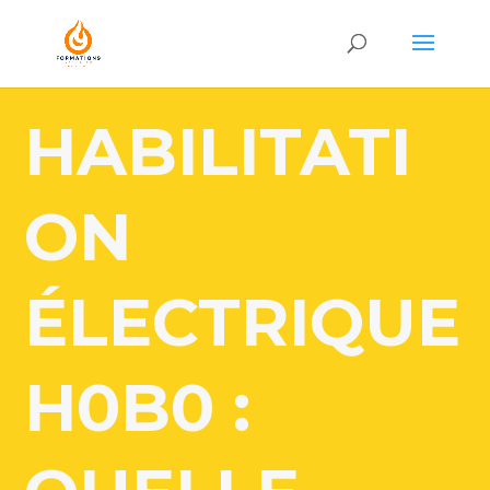
HABILITATI
ON
ÉLECTRIQUE
H0B0 :