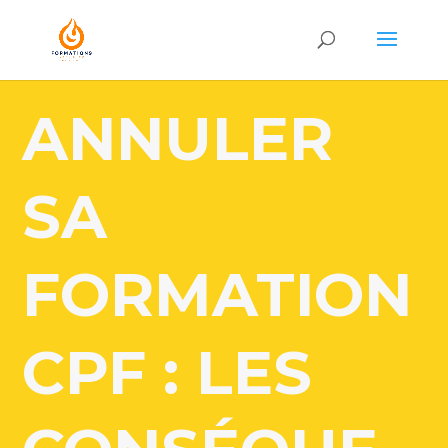
ANNULER
SA
FORMATION
CPF : LES