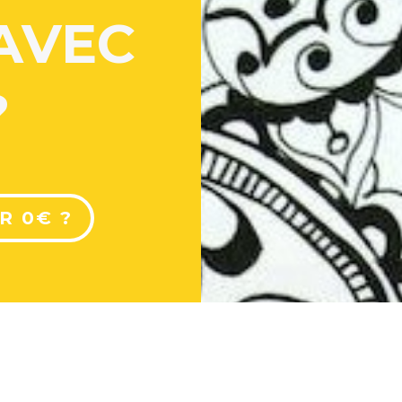
AVEC
?
R 0€ ?