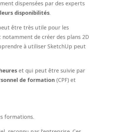
lement dispensées par des experts
n
leurs disponibilités
.
eut être très utile pour les
et notamment de créer des plans 2D
apprendre à utiliser SketchUp peut
 heures
et qui peut être suivie par
sonnel de formation
(CPF) et
es formations.
iel, reconnu par l’entreprise. Ces